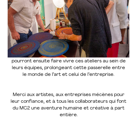
Cette rencontre a aussi été l’occasion d’un
échange autour de la future
« Charte
Réunionnaise Entreprise & Culture »
, un projet
fédérateur qui vise à rapprocher durablement les
mondes de l’art et de l’entreprise. Les
collaborateurs volontaires qui ont participé
pourront ensuite faire vivre ces ateliers au sein de
leurs équipes, prolongeant cette passerelle entre
le monde de l’art et celui de l’entreprise.
Merci aux artistes, aux entreprises mécènes pour
leur confiance, et à tous les collaborateurs qui font
du MC2 une aventure humaine et créative à part
entière.