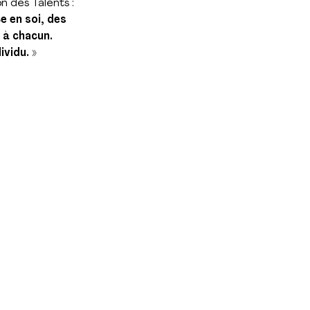
n des Talents :
e en soi, des
 à chacun.
vidu. »