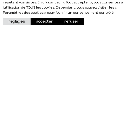
répétant vos visites. En cliquant sur « Tout accepter », vous consentez à
l'utilisation de TOUS les cookies. Cependant, vous pouvez visiter les «
Paramètres des cookies » pour fournir un consentement contrôlé.
réglages
accepter
refuser
À propos
Œuvres
Artistes
Actualités